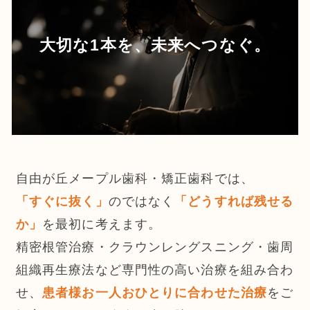
大切な1本を、未来へつなぐ。
自由が丘メープル歯科・矯正歯科では、
「すぐに抜く」
のではなく
「どうすれば残せる
か」
を最初に考えます。
精密根管治療・クラウンレングスニング・歯周
組織再生療法など専門性の高い治療を組み合わ
せ、
患者様お一人おひとりに合わせた治療
をご