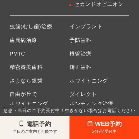
セカンドオピニオン
虫歯(むし歯)治療
インプラント
歯周病治療
予防歯科
PMTC
根管治療
精密審美歯科
矯正歯科
さよなら銀歯
ホワイトニング
自由が丘で
ダイレクト
ホワイトニング
ボンディング治療
急患・当日のご予約受付中！空きがない場合はお電話ください
小児矯正
静脈内鎮静法
電話予約
WEB予約
マウスピース矯正
親知らず
当日のご案内も可能です
24時間受付中