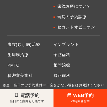
保険診療について
当院の予約診療
セカンドオピニオン
虫歯(むし歯)治療
インプラント
歯周病治療
予防歯科
PMTC
根管治療
精密審美歯科
矯正歯科
急患・当日のご予約受付中！空きがない場合はお電話ください
さよなら銀歯
ホワイトニング
電話予約
WEB予約
自由が丘で
ダイレクト
当日のご案内も可能です
24時間受付中
ホワイトニング
ボンディング治療